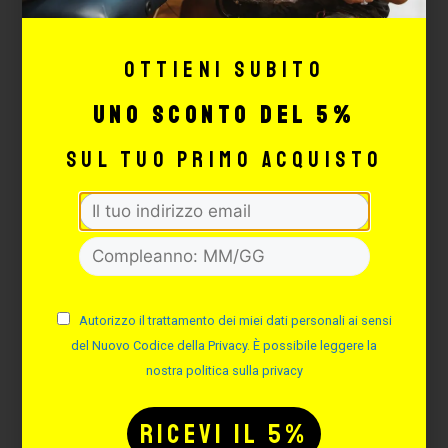
completo
Il design della piastra posteriore
consente alle batterie Bishop x Critical
Ottieni subito
di adattarsi perfettamente quando
uno sconto del 5%
connesse
Compatibile con tutto il firmware e
sul tuo primo acquisto
hardware Critical Connect, incluso il
Critical Connect Foot Switch (quando
si utilizza la batteria Bishop x Critical)
Motore Faulhaber spazzolato o senza
spazzole
Avvolgimento personalizzato
Materiale: Alluminio di grado
Autorizzo il trattamento dei miei dati personali ai sensi
aeronautico
del Nuovo Codice della Privacy. È possibile leggere la
Leggera ed ergonomica
nostra politica sulla privacy
Lunghezza: 10,9cm
Peso: 142g
Compatibile con cartucce di aghi