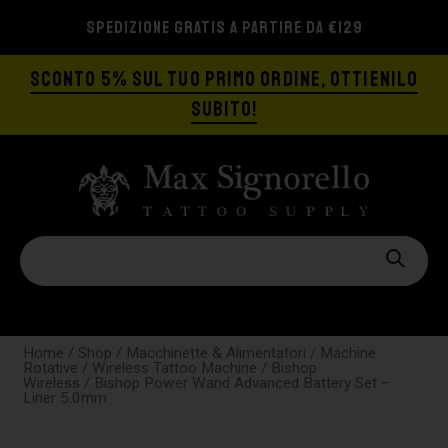
SPEDIZIONE GRATIS A PARTIRE DA €129
SCONTO 5% SUL TUO PRIMO ORDINE, OTTIENILO
SUBITO!
Home
/
Shop
/
Macchinette & Alimentatori
/
Machine
Rotative
/
Wireless Tattoo Machine
/
Bishop
Wireless
/ Bishop Power Wand Advanced Battery Set –
Liner 5.0mm