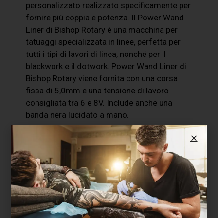
personalizzato realizzato specificamente per
fornire più coppia e potenza. Il Power Wand
Liner di Bishop Rotary è una macchina per
tatuaggi specializzata in linee, perfetta per
tutti i tipi di lavori di linea, nonché per il
blackwork e il dotwork. Power Wand Liner di
Bishop Rotary viene fornita con una corsa
fissa di 5,0mm e una tensione di lavoro
consigliata tra 6 e 8V. Include anche una
banda nera lucidato a mano.
Caratteristiche principali:
Versione Liner
Lunghezza della corsa: 5,0mm
Nuova scanalatura incisa
Piastra posteriore magnetica
Compatibile con le batterie Bishop x
Critical per il controllo wireless