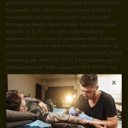
giorni festivi verranno evasi il primo giorno lavorativo
successivo. Una volta che il pacco sarà spedito ti
manderemo una email ed un sms con un link per
tracciare la spedizione dell’ordine. Corrieri adoperati:
Bartolini, GLS, TNT o il vostro se possedete un
abbonamento. Le spese di spedizione sono a carico
del cliente; la merce viene inviata tramite corriere. La
spedizione senza contrassegno a partire da €8,20 (iva
compresa) per ordini fino a €55. La spedizione senza
contrassegno per ordini superiori a €55: € 5,90 + iva
fino a 3 Kg – € 10,00 + iva oltre i 3 Kg e fino a 8 Kg. La
spedizione con modalità di pagamento in contanti alla
consegna ha un supplemento di € 5,00 + iva.
Informazioni aggiuntive
ATTENZIONE!