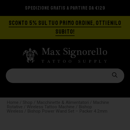
SPEDIZIONE GRATIS A PARTIRE DA €129
SCONTO 5% SUL TUO PRIMO ORDINE, OTTIENILO
SUBITO!
Home
/
Shop
/
Macchinette & Alimentatori
/
Machine
Rotative
/
Wireless Tattoo Machine
/
Bishop
Wireless
/ Bishop Power Wand Set – Packer 4.2mm