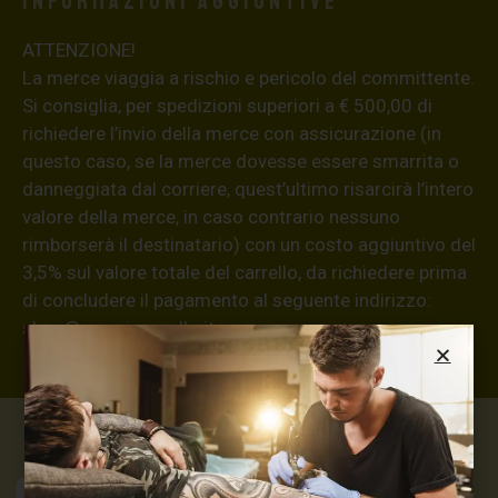
Informazioni aggiuntive
ATTENZIONE!
La merce viaggia a rischio e pericolo del committente.
Si consiglia, per spedizioni superiori a € 500,00 di
richiedere l’invio della merce con assicurazione (in
questo caso, se la merce dovesse essere smarrita o
danneggiata dal corriere, quest’ultimo risarcirà l’intero
valore della merce, in caso contrario nessuno
rimborserà il destinatario) con un costo aggiuntivo del
3,5% sul valore totale del carrello, da richiedere prima
di concludere il pagamento al seguente indirizzo:
shop@maxsignorello.it
.
Max Signorello