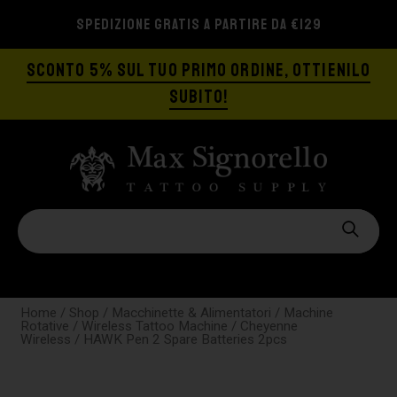
SPEDIZIONE GRATIS A PARTIRE DA €129
SCONTO 5% SUL TUO PRIMO ORDINE, OTTIENILO
SUBITO!
Home
/
Shop
/
Macchinette & Alimentatori
/
Machine
Rotative
/
Wireless Tattoo Machine
/
Cheyenne
Wireless
/ HAWK Pen 2 Spare Batteries 2pcs