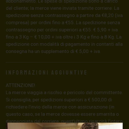
abbonamento. Le spese di spedizione sono a carico
del cliente; la merce viene inviata tramite corriere. La
spedizione senza contrassegno a partire da €8,20 (iva
compresa) per ordini fino a €55. La spedizione senza
contrassegno per ordini superiori a €55: € 5,90 + iva
fino a 3 Kg – € 10,00 + iva oltre i 3 Kg e fino a 8 Kg. La
spedizione con modalità di pagamento in contanti alla
consegna ha un supplemento di € 5,00 + iva.
Informazioni aggiuntive
ATTENZIONE!
La merce viaggia a rischio e pericolo del committente.
Si consiglia, per spedizioni superiori a € 500,00 di
richiedere l’invio della merce con assicurazione (in
questo caso, se la merce dovesse essere smarrita o
danneggiata dal corriere, quest’ultimo risarcirà l’intero
valore della merce, in caso contrario nessuno