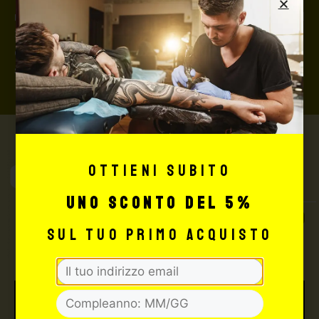
rimborserà il destinatario) con un costo aggiuntivo del
3,5% sul valore totale del carrello, da richiedere prima
di concludere il pagamento al seguente indirizzo:
shop@maxsignorello.it
.
Ottieni subito
Max Signorello
Tattoo Supply
uno sconto del 5%
TUTTO PER IL TUO
sul tuo primo acquisto
TATTOO STUDIO