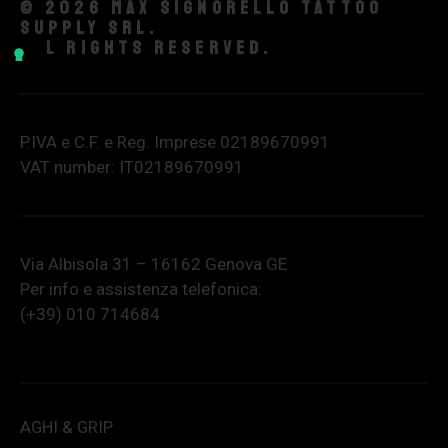
© 2026 Max Signorello Tattoo
supply srl.
All rights reserved.
P.IVA e C.F. e Reg. Imprese 02189670991
VAT number: IT02189670991
Via Albisola 31 – 16162 Genova GE
Per info e assistenza telefonica:
(+39) 010 714684
AGHI & GRIP