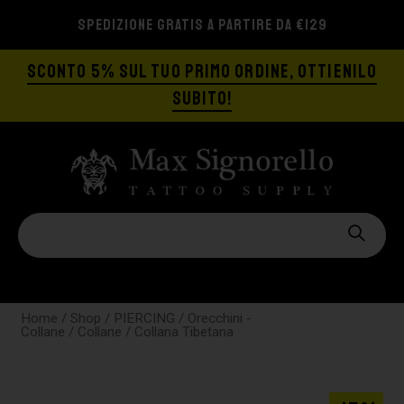
SPEDIZIONE GRATIS A PARTIRE DA €129
SCONTO 5% SUL TUO PRIMO ORDINE, OTTIENILO
SUBITO!
Home
/
Shop
/
PIERCING
/
Orecchini -
Collane
/
Collane
/ Collana Tibetana