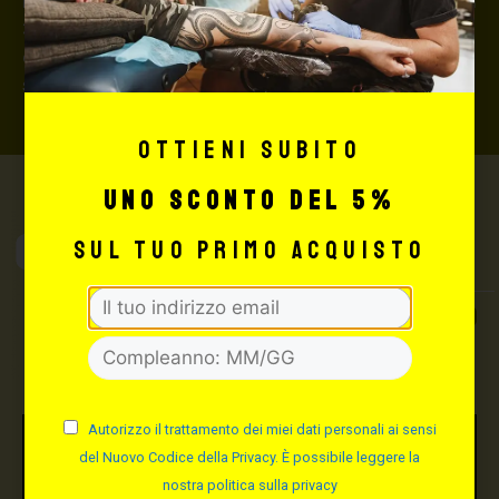
rimborserà il destinatario) con un costo aggiuntivo del
3,5% sul valore totale del carrello, da richiedere prima
di concludere il pagamento al seguente indirizzo:
shop@maxsignorello.it
.
Ottieni subito
uno sconto del 5%
Max Signorello
sul tuo primo acquisto
Tattoo Supply
TUTTO PER IL TUO
TATTOO STUDIO
Autorizzo il trattamento dei miei dati personali ai sensi
del Nuovo Codice della Privacy. È possibile leggere la
nostra politica sulla privacy