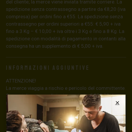
del cliente; la merce viene inviata tramite corriere. La
spedizione senza contrassegno a partire da €8,20 (iva
compresa) per ordini fino a €55. La spedizione senza
contrassegno per ordini superiori a €55: € 5,90 + iva
fino a 3 Kg – € 10,00 + iva oltre i 3 Kg e fino a 8 Kg. La
spedizione con modalità di pagamento in contanti alla
consegna ha un supplemento di € 5,00 + iva.
Informazioni aggiuntive
ATTENZIONE!
La merce viaggia a rischio e pericolo del committente.
Si consiglia, per spedizioni superiori a € 500,00 di
richiedere l’invio della merce con assicurazione (in
questo caso, se la merce dovesse essere smarrita o
danneggiata dal corriere, quest’ultimo risarcirà l’intero
valore della merce, in caso contrario nessuno