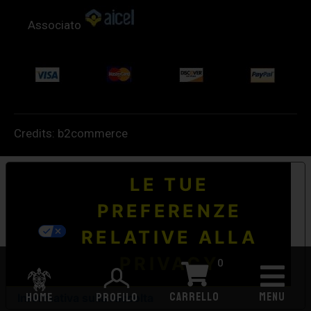
Associato
Credits:
b2commerce
LE TUE
PREFERENZE
RELATIVE ALLA
PRIVACY
0
CARRELLO
MENU
HOME
PROFILO
Informativa sulla raccolta