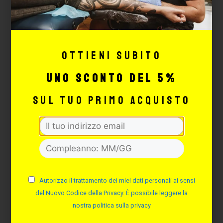
NOSE BONE
Cod. SNB
Disponibilità immediata
Ottieni subito
1,16
€
uno sconto del 5%
sul tuo primo acquisto
AGGIUNGI
Autorizzo il trattamento dei miei dati personali ai sensi
del Nuovo Codice della Privacy. È possibile leggere la
nostra politica sulla privacy