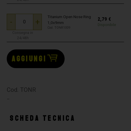
Titanium Open Nose Ring
2,79
€
-
+
1,0x9mm
Disponibile
Cod. TONR1009
Consegna in
24/48h
AGGIUNGI
Cod. TONR
–
SCHEDA TECNICA