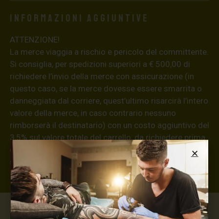
Informazioni aggiuntive
ATTENZIONE!
La merce viaggia a rischio e pericolo del committente.
Si consiglia, per spedizioni superiori a € 500,00 di
richiedere l’invio della merce con assicurazione (in
questo caso, se la merce dovesse essere smarrita o
danneggiata dal corriere, quest’ultimo risarcirà l’intero
valore della merce, in caso contrario nessuno
rimborserà il destinatario) con un costo aggiuntivo del
3,5% sul valore totale del carrello, da richiedere prima
di concludere il pagamento al seguente indirizzo:
shop@maxsignorello.it
.
Max Signorello Tattoo