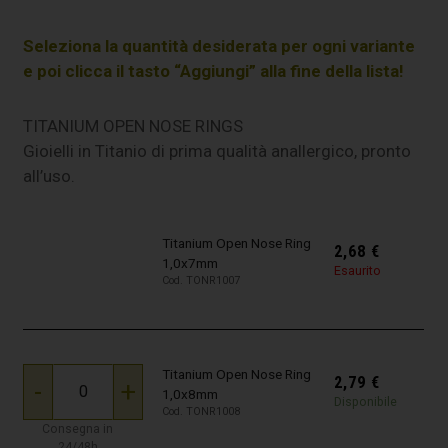
Seleziona la quantità desiderata per ogni variante
e poi clicca il tasto “Aggiungi” alla fine della lista!
TITANIUM OPEN NOSE RINGS
Gioielli in Titanio di prima qualità anallergico, pronto
all’uso.
Titanium Open Nose Ring
2,68
€
1,0x7mm
Esaurito
Cod. TONR1007
Titanium Open Nose Ring
2,79
€
-
+
1,0x8mm
Disponibile
Cod. TONR1008
Consegna in
24/48h