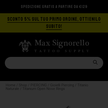
SPEDIZIONE GRATIS A PARTIRE DA €129
SCONTO 5% SUL TUO PRIMO ORDINE, OTTIENILO
SUBITO!
Home
/
Shop
/
PIERCING
/
Gioielli Piercing
/
Titanio
Naturale
/ Titanium Open Nose Rings