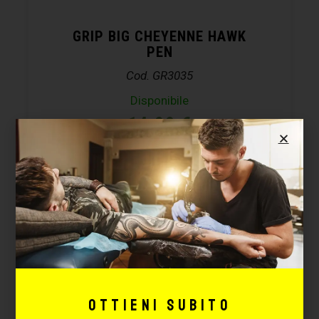
GRIP BIG CHEYENNE HAWK
PEN
Cod. GR3035
Disponibile
14,99
€
CONFIGURA
Ottieni subito