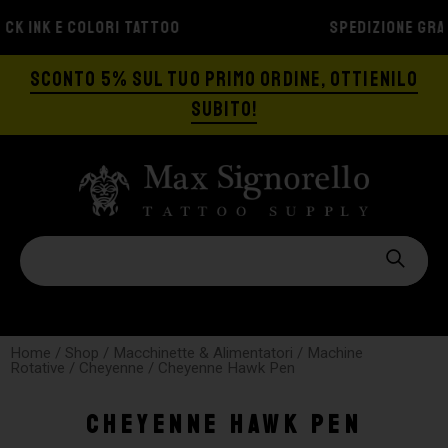
SPEDIZIONE GRATIS A PARTIRE DA €129
SCONTO 5% SUL TUO PRIMO ORDINE, OTTIENILO
SUBITO!
Home
/
Shop
/
Macchinette & Alimentatori
/
Machine
Rotative
/
Cheyenne
/ Cheyenne Hawk Pen
Cheyenne Hawk Pen