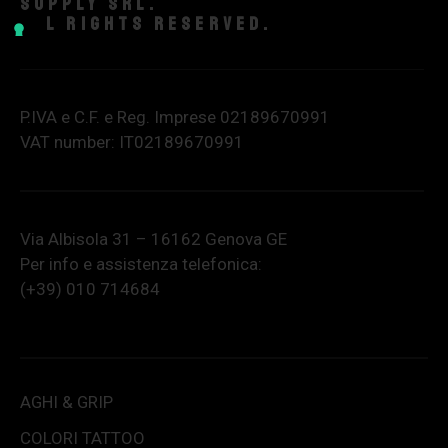
supply srl.
All rights reserved.
P.IVA e C.F. e Reg. Imprese 02189670991
VAT number: IT02189670991
Via Albisola 31 – 16162 Genova GE
Per info e assistenza telefonica:
(+39) 010 714684
AGHI & GRIP
COLORI TATTOO