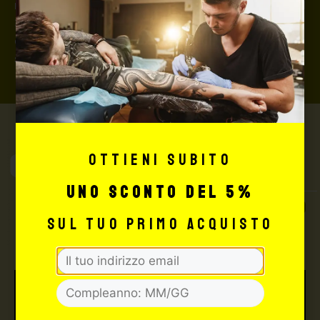
rimborserà il destinatario) con un costo aggiuntivo del
3,5% sul valore totale del carrello, da richiedere prima
di concludere il pagamento al seguente indirizzo:
shop@maxsignorello.it
.
Ottieni subito
Max Signorello
Tattoo Supply
uno sconto del 5%
TUTTO PER IL TUO
sul tuo primo acquisto
TATTOO STUDIO