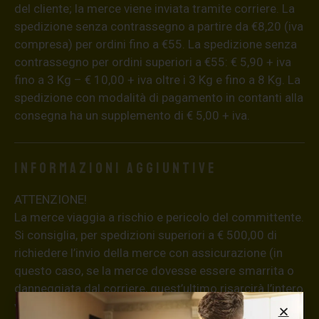
del cliente; la merce viene inviata tramite corriere. La
spedizione senza contrassegno a partire da €8,20 (iva
compresa) per ordini fino a €55. La spedizione senza
contrassegno per ordini superiori a €55: € 5,90 + iva
fino a 3 Kg – € 10,00 + iva oltre i 3 Kg e fino a 8 Kg. La
spedizione con modalità di pagamento in contanti alla
consegna ha un supplemento di € 5,00 + iva.
Informazioni aggiuntive
ATTENZIONE!
La merce viaggia a rischio e pericolo del committente.
Si consiglia, per spedizioni superiori a € 500,00 di
richiedere l’invio della merce con assicurazione (in
questo caso, se la merce dovesse essere smarrita o
danneggiata dal corriere, quest’ultimo risarcirà l’intero
valore della merce, in caso contrario nessuno