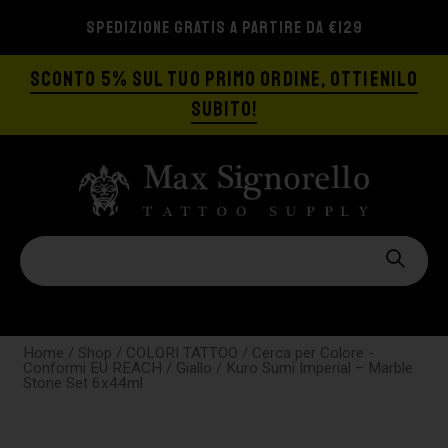
SPEDIZIONE GRATIS A PARTIRE DA €129
SCONTO 5% SUL TUO PRIMO ORDINE, OTTIENILO
SUBITO!
Home
/
Shop
/
COLORI TATTOO
/
Cerca per Colore -
Conformi EU REACH
/
Giallo
/ Kuro Sumi Imperial – Marble
Stone Set 6x44ml