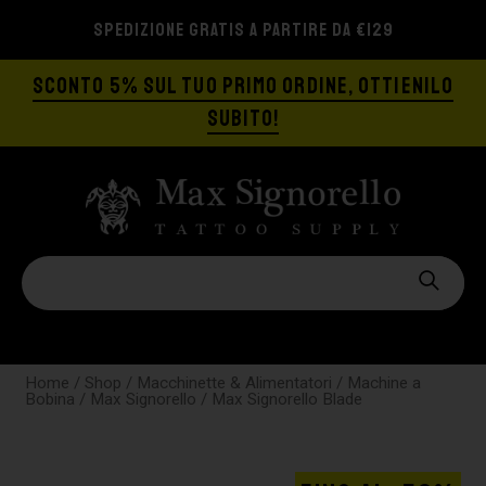
SPEDIZIONE GRATIS A PARTIRE DA €129
SCONTO 5% SUL TUO PRIMO ORDINE, OTTIENILO
SUBITO!
Home
/
Shop
/
Macchinette & Alimentatori
/
Machine a
Bobina
/
Max Signorello
/ Max Signorello Blade