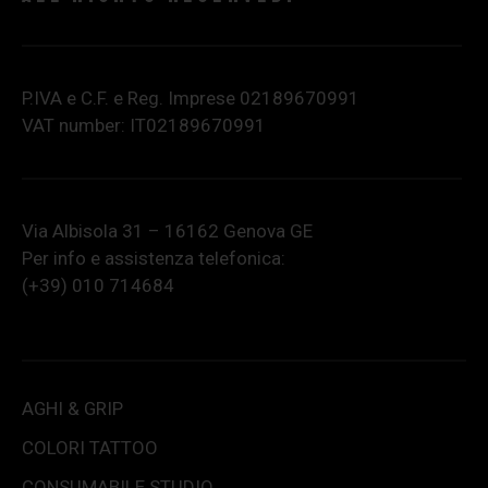
P.IVA e C.F. e Reg. Imprese 02189670991
VAT number: IT02189670991
Via Albisola 31 – 16162 Genova GE
Per info e assistenza telefonica:
(+39) 010 714684
AGHI & GRIP
COLORI TATTOO
CONSUMABILE STUDIO