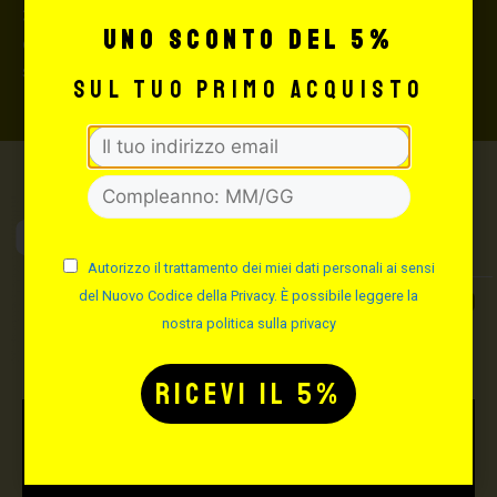
3,5% sul valore totale del carrello, da richiedere prima
uno sconto del 5%
di concludere il pagamento al seguente indirizzo:
shop@maxsignorello.it
.
sul tuo primo acquisto
Max Signorello
Tattoo Supply
Autorizzo il trattamento dei miei dati personali ai sensi
TUTTO PER IL TUO
del Nuovo Codice della Privacy. È possibile leggere la
nostra politica sulla privacy
TATTOO STUDIO