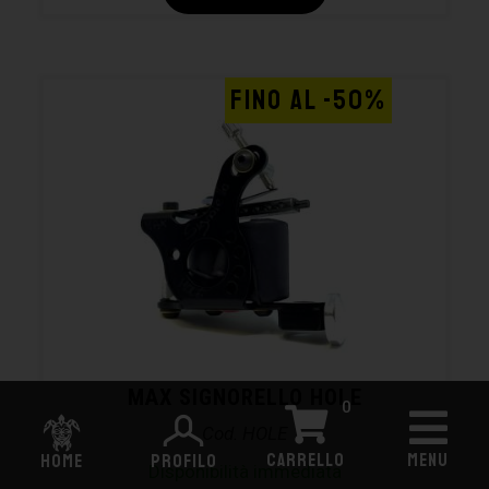
FINO AL -50%
MAX SIGNORELLO HOLE
0
Cod. HOLE
CARRELLO
MENU
HOME
PROFILO
Disponibilità immediata