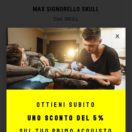
MAX SIGNORELLO SKULL
Cod. SKULL
Disponibilità immediata
91,50
€
183,00
€
CONFIGURA
Ottieni subito
uno sconto del 5%
sul tuo primo acquisto