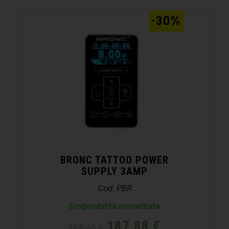
-30%
BRONC TATTOO POWER
SUPPLY 3AMP
Cod. PBR
Disponibilità immediata
187,88
€
268,40
€