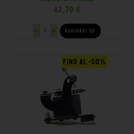
42,70
€
AGGIUNGI
FINO AL -50%