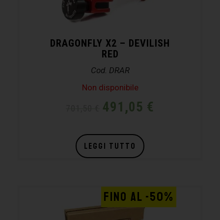
DRAGONFLY X2 – DEVILISH
RED
Cod. DRAR
Non disponibile
491,05
€
701,50
€
LEGGI TUTTO
FINO AL -50%