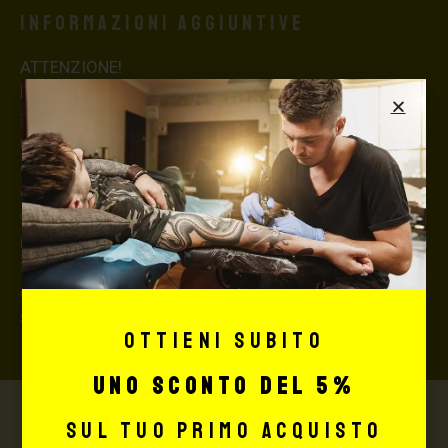
Informazioni aggiuntive
ATTENZIONE!
La merce viaggia a rischio e pericolo del committente.
Si consiglia, per spedizioni superiori a € 500,00 di
richiedere l’invio della merce con assicurazione (in
questo caso, se la merce dovesse essere smarrita o
danneggiata dal corriere, quest’ultimo risarcirà l’intero
valore della merce, in caso contrario nessuno
rimborserà il destinatario) con un costo aggiuntivo del
3,5% sul valore totale del carrello, da richiedere prima
di concludere il pagamento al seguente indirizzo:
shop@maxsignorello.it
.
Ottieni subito
uno sconto del 5%
sul tuo primo acquisto