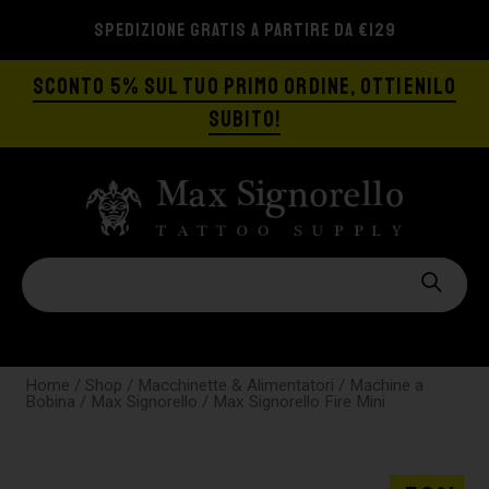
SPEDIZIONE GRATIS A PARTIRE DA €129
SCONTO 5% SUL TUO PRIMO ORDINE, OTTIENILO
SUBITO!
Home
/
Shop
/
Macchinette & Alimentatori
/
Machine a
Bobina
/
Max Signorello
/ Max Signorello Fire Mini