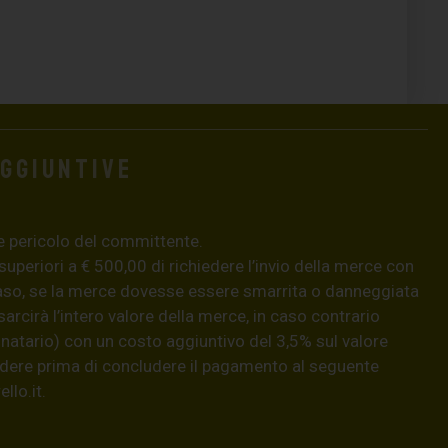
aggiuntive
e pericolo del committente.
 superiori a € 500,00 di richiedere l’invio della merce con
aso, se la merce dovesse essere smarrita o danneggiata
isarcirà l’intero valore della merce, in caso contrario
natario) con un costo aggiuntivo del 3,5% sul valore
hiedere prima di concludere il pagamento al seguente
llo.it
.