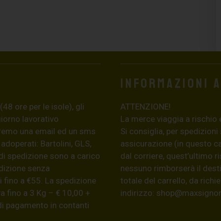
Informazioni 
8 ore per le isole), gli
ATTENZIONE!
giorno lavorativo
La merce viaggia a rischio 
eremo una email ed un sms
Si consiglia, per spedizioni
 adoperati: Bartolini, GLS,
assicurazione (in questo c
di spedizione sono a carico
dal corriere, quest’ultimo r
edizione senza
nessuno rimborserà il desti
 fino a €55. La spedizione
totale del carrello, da ric
a fino a 3 Kg – € 10,00 +
indirizzo:
shop@maxsignore
 di pagamento in contanti