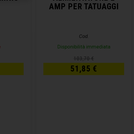
AMP PER TATUAGGI
Cod.
e
Disponibilità immediata
103,70
€
51,85
€