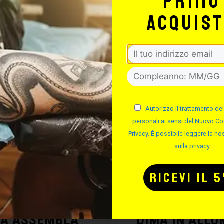
primo
acquis
Potrebbe interessarti anche
-50%
Autorizzo il trattamento dei
personali ai sensi del Nuovo Co
Privacy. È possibile leggere la nos
sulla privacy
MA ASSEMBLA
DIMA IN ALLU