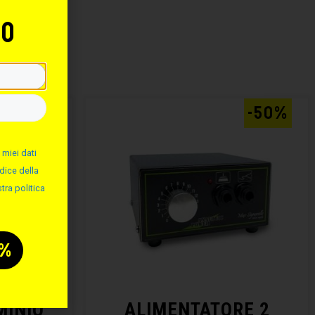
to
:
-50%
-50%
 miei dati
dice della
tra politica
MINIO
ALIMENTATORE 2