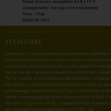
Range di lavoro consigliato tra 8 e 10 V
Collegamento: con clip cord tradizionale
Peso: 190gr
MADE IN ITALY
Spedizione
Consegna in 24 ore lavorative dal ricevimento dell’ordine (4
ordini effettuati nei giorni festivi verranno evasi il primo 
successivo. Una volta che il pacco sarà spedito ti mand
con un link per tracciare la spedizione dell’ordine. Corrieri
TNT o il vostro se possedete un abbonamento. Le spese 
del cliente; la merce viene inviata tramite corriere. La sp
contrassegno a partire da €8,20 (iva compresa) per ordini
senza contrassegno per ordini superiori a €55: € 5,90 + iv
iva oltre i 3 Kg e fino a 8 Kg. La spedizione con modalità
alla consegna ha un supplemento di € 5,00 + iva.