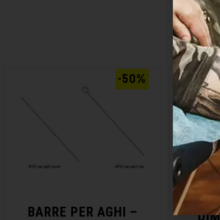
-50%
BARRE PER AGHI –
DI