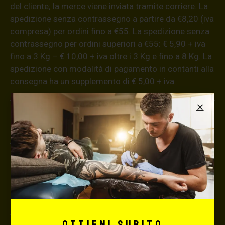
del cliente; la merce viene inviata tramite corriere. La
spedizione senza contrassegno a partire da €8,20 (iva
compresa) per ordini fino a €55. La spedizione senza
contrassegno per ordini superiori a €55: € 5,90 + iva
fino a 3 Kg – € 10,00 + iva oltre i 3 Kg e fino a 8 Kg. La
spedizione con modalità di pagamento in contanti alla
consegna ha un supplemento di € 5,00 + iva.
Informazioni aggiuntive
ATTENZIONE!
La merce viaggia a rischio e pericolo del committente.
Si consiglia, per spedizioni superiori a € 500,00 di
richiedere l’invio della merce con assicurazione (in
questo caso, se la merce dovesse essere smarrita o
danneggiata dal corriere, quest’ultimo risarcirà l’intero
valore della merce, in caso contrario nessuno
Ottieni subito