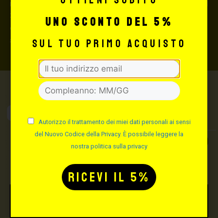
rimborserà il destinatario) con un costo aggiuntivo del
3,5% sul valore totale del carrello, da richiedere prima
uno sconto del 5%
di concludere il pagamento al seguente indirizzo:
shop@maxsignorello.it
.
sul tuo primo acquisto
Max Signorello
Tattoo Supply
Autorizzo il trattamento dei miei dati personali ai sensi
del Nuovo Codice della Privacy. È possibile leggere la
TUTTO PER IL TUO
nostra politica sulla privacy
TATTOO STUDIO