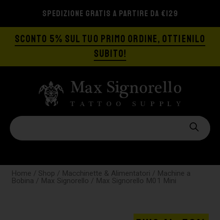
SPEDIZIONE GRATIS A PARTIRE DA €129
SCONTO 5% SUL TUO PRIMO ORDINE, OTTIENILO
SUBITO!
Home
/
Shop
/
Macchinette & Alimentatori
/
Machine a
Bobina
/
Max Signorello
/ Max Signorello M01 Mini