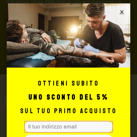
richiedere l’invio della merce con assicurazione (in
questo caso, se la merce dovesse essere smarrita o
danneggiata dal corriere, quest’ultimo risarcirà l’intero
valore della merce, in caso contrario nessuno
rimborserà il destinatario) con un costo aggiuntivo del
3,5% sul valore totale del carrello, da richiedere prima
di concludere il pagamento al seguente indirizzo:
shop@maxsignorello.it
.
Ottieni subito
uno sconto del 5%
Max Signorello
Tattoo Supply
sul tuo primo acquisto
TUTTO PER IL TUO
TATTOO STUDIO