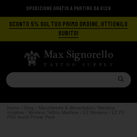
SPEDIZIONE GRATIS A PARTIRE DA €129
SCONTO 5% SUL TUO PRIMO ORDINE, OTTIENILO
SUBITO!
Home
/
Shop
/
Macchinette & Alimentatori
/
Machine
Rotative
/
Wireless Tattoo Machine
/
EZ Wireless
/ EZ P3
PRO touch Power Pack