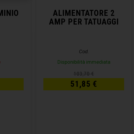
MINIO
ALIMENTATORE 2
AMP PER TATUAGGI
Cod.
e
Disponibilità immediata
103,70
€
51,85
€