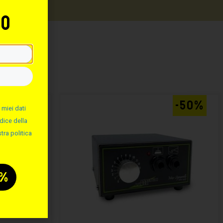
to
:
-50%
-50%
 miei dati
dice della
tra politica