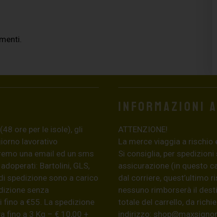
imenti.
Informazioni 
8 ore per le isole), gli
ATTENZIONE!
giorno lavorativo
La merce viaggia a rischio 
eremo una email ed un sms
Si consiglia, per spedizioni
 adoperati: Bartolini, GLS,
assicurazione (in questo c
di spedizione sono a carico
dal corriere, quest’ultimo r
edizione senza
nessuno rimborserà il desti
 fino a €55. La spedizione
totale del carrello, da ric
a fino a 3 Kg – € 10,00 +
indirizzo:
shop@maxsignore