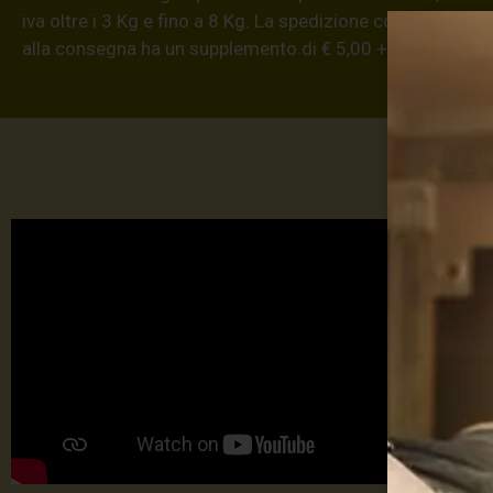
iva oltre i 3 Kg e fino a 8 Kg. La spedizione con modalità
alla consegna ha un supplemento di € 5,00 + iva.