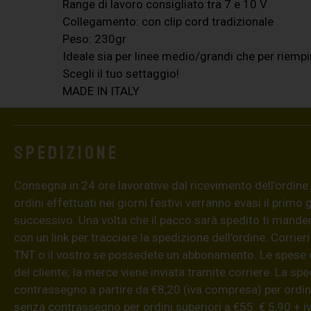
Range di lavoro consigliato tra 7 e 10 V
Collegamento: con clip cord tradizionale
Peso: 230gr
Ideale sia per linee medio/grandi che per riemp
Scegli il tuo settaggio!
MADE IN ITALY
Spedizione
Consegna in 24 ore lavorative dal ricevimento dell’ordine (4
ordini effettuati nei giorni festivi verranno evasi il primo 
successivo. Una volta che il pacco sarà spedito ti mand
con un link per tracciare la spedizione dell’ordine. Corrieri
TNT o il vostro se possedete un abbonamento. Le spese 
del cliente; la merce viene inviata tramite corriere. La sp
contrassegno a partire da €8,20 (iva compresa) per ordini
senza contrassegno per ordini superiori a €55: € 5,90 + iv