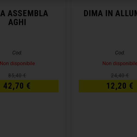
MA ASSEMBLA
DIMA IN ALLU
AGHI
Cod.
Cod.
Non disponibile
Non disponibil
85,40
€
24,40
€
42,70
€
12,20
€