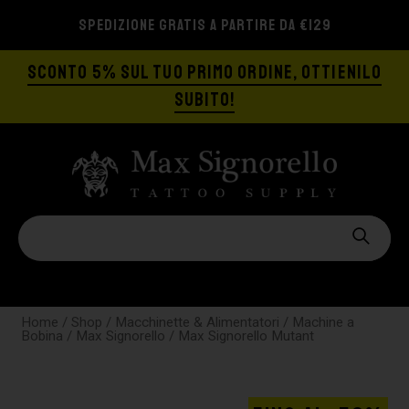
SPEDIZIONE GRATIS A PARTIRE DA €129
SCONTO 5% SUL TUO PRIMO ORDINE, OTTIENILO
SUBITO!
Home
/
Shop
/
Macchinette & Alimentatori
/
Machine a
Bobina
/
Max Signorello
/ Max Signorello Mutant