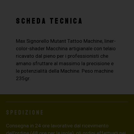
SCHEDA TECNICA
Max Signorello Mutant Tattoo Machine, liner-
color-shader Macchina artigianale con telaio
ricavato dal pieno per i professionisti che
amano sfruttare al massimo la precisione e
le potenzialità della Machine. Peso machine
235gr.
Spedizione
Consegna in 24 ore lavorative dal ricevimento
dell’ordine (48 ore per le isole), gli ordini effettuati nei