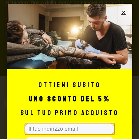
richiedere l’invio della merce con assicurazione (in
questo caso, se la merce dovesse essere smarrita o
danneggiata dal corriere, quest’ultimo risarcirà l’intero
valore della merce, in caso contrario nessuno
rimborserà il destinatario) con un costo aggiuntivo del
3,5% sul valore totale del carrello, da richiedere prima
di concludere il pagamento al seguente indirizzo:
shop@maxsignorello.it
.
Ottieni subito
uno sconto del 5%
Max Signorello
Tattoo Supply
sul tuo primo acquisto
TUTTO PER IL TUO
TATTOO STUDIO