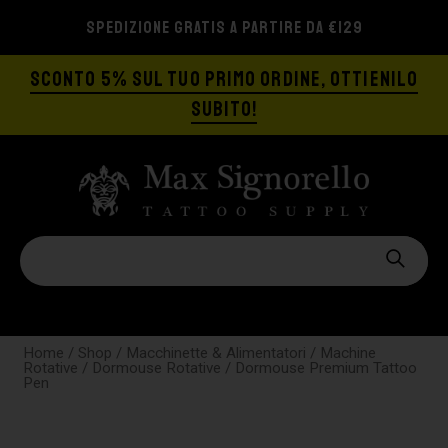
SPEDIZIONE GRATIS A PARTIRE DA €129
SCONTO 5% SUL TUO PRIMO ORDINE, OTTIENILO
SUBITO!
Home
/
Shop
/
Macchinette & Alimentatori
/
Machine
Rotative
/
Dormouse Rotative
/ Dormouse Premium Tattoo
Pen