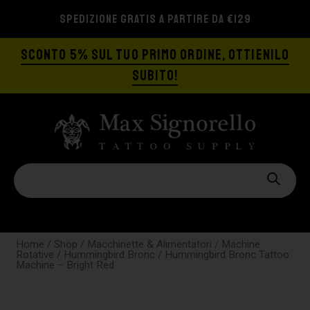
SPEDIZIONE GRATIS A PARTIRE DA €129
SCONTO 5% SUL TUO PRIMO ORDINE, OTTIENILO
SUBITO!
Home
/
Shop
/
Macchinette & Alimentatori
/
Machine
Rotative
/
Hummingbird Bronc
/ Hummingbird Bronc Tattoo
Machine – Bright Red