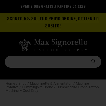
SPEDIZIONE GRATIS A PARTIRE DA €129
SCONTO 5% SUL TUO PRIMO ORDINE, OTTIENILO
SUBITO!
Home
/
Shop
/
Macchinette & Alimentatori
/
Machine
Rotative
/
Hummingbird Bronc
/ Hummingbird Bronc Tattoo
Machine – Cool Gray