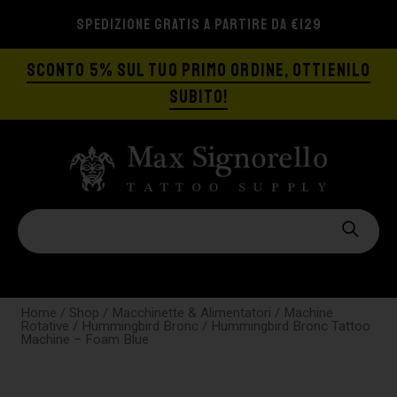
SPEDIZIONE GRATIS A PARTIRE DA €129
SCONTO 5% SUL TUO PRIMO ORDINE, OTTIENILO
SUBITO!
Home
/
Shop
/
Macchinette & Alimentatori
/
Machine
Rotative
/
Hummingbird Bronc
/ Hummingbird Bronc Tattoo
Machine – Foam Blue