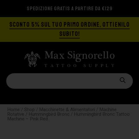
SPEDIZIONE GRATIS A PARTIRE DA €129
SCONTO 5% SUL TUO PRIMO ORDINE, OTTIENILO
SUBITO!
Home
/
Shop
/
Macchinette & Alimentatori
/
Machine
Rotative
/
Hummingbird Bronc
/ Hummingbird Bronc Tattoo
Machine – Pink Red