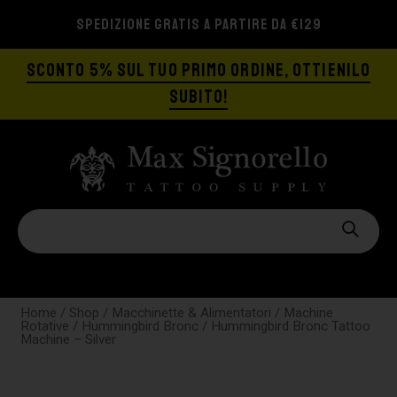
SPEDIZIONE GRATIS A PARTIRE DA €129
SCONTO 5% SUL TUO PRIMO ORDINE, OTTIENILO
SUBITO!
Home
/
Shop
/
Macchinette & Alimentatori
/
Machine
Rotative
/
Hummingbird Bronc
/ Hummingbird Bronc Tattoo
Machine – Silver