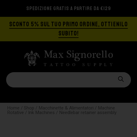
SPEDIZIONE GRATIS A PARTIRE DA €129
SCONTO 5% SUL TUO PRIMO ORDINE, OTTIENILO
SUBITO!
Home
/
Shop
/
Macchinette & Alimentatori
/
Machine
Rotative
/
Ink Machines
/ Needlebar retainer assembly