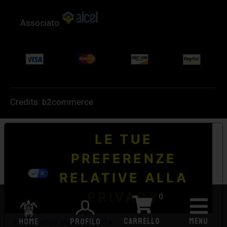
Associato
Credits:
b2commerce
LE TUE
PREFERENZE
RELATIVE ALLA
PRIVACY
0
CARRELLO
MENU
HOME
PROFILO
Informativa sulla raccolta