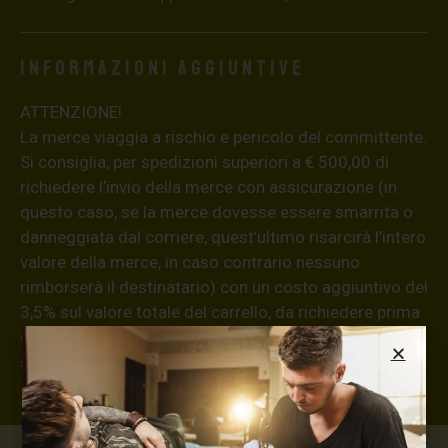
Informazioni aggiuntive
ATTENZIONE!
La merce viaggia a rischio e pericolo del committente.
Si consiglia, per spedizioni superiori a € 500,00 di
richiedere l’invio della merce con assicurazione (in
questo caso, se la merce dovesse essere smarrita o
danneggiata dal corriere, quest’ultimo risarcirà l’intero
valore della merce, in caso contrario nessuno
rimborserà il destinatario) con un costo aggiuntivo del
3,5% sul valore totale del carrello, da richiedere prima
di concludere il pagamento al seguente indirizzo:
shop@maxsignorello.it
.