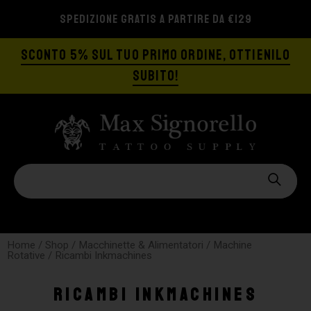
SPEDIZIONE GRATIS A PARTIRE DA €129
SCONTO 5% SUL TUO PRIMO ORDINE, OTTIENILO
SUBITO!
Home
/
Shop
/
Macchinette & Alimentatori
/
Machine
Rotative
/ Ricambi Inkmachines
Ricambi Inkmachines