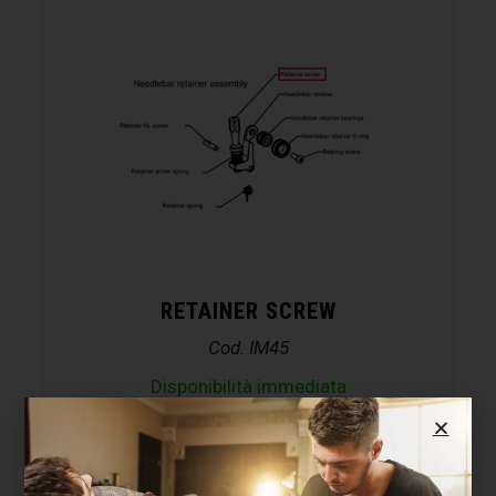
RETAINER SCREW
Cod. IM45
Disponibilità immediata
6,10
€