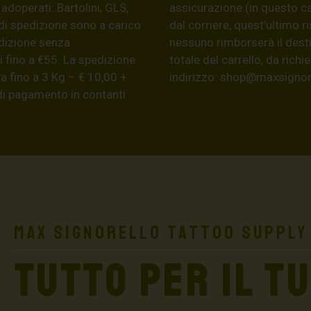
 adoperati: Bartolini, GLS,
assicurazione (in questo c
di spedizione sono a carico
dal corriere, quest’ultimo r
edizione senza
nessuno rimborserà il desti
 fino a €55. La spedizione
totale del carrello, da ric
a fino a 3 Kg – € 10,00 +
indirizzo:
shop@maxsignore
 di pagamento in contanti
Max Signorello Tattoo Supply
TUTTO PER IL T