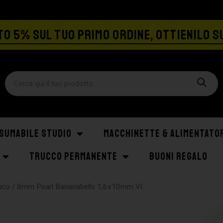
SPEDIZIONE GRATIS A PARTIRE DA €129
O 5% SUL TUO PRIMO ORDINE, OTTIENILO S
SUMABILE STUDIO
MACCHINETTE & ALIMENTATO
TRUCCO PERMANENTE
BUONI REGALO
gico
/ 8mm Pearl Bananabells 1,6x10mm VI