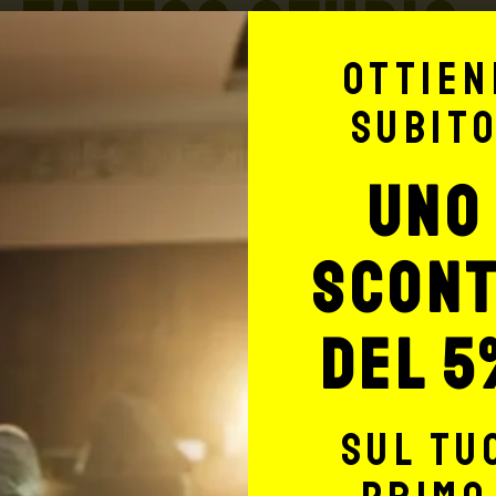
TATTOO STUDIO
Ottien
subit
uno
Potrebbe interessarti anche
scon
del 5
sul tu