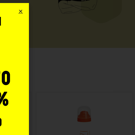
i
o
:
to
%
o