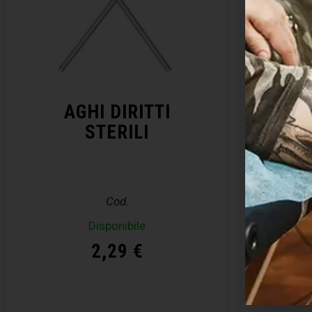
AGHI DIRITTI
KIT 
STERILI
– E
Cod.
Disponibile
Disp
2,29
€
Acquista