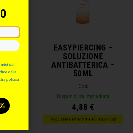
to
NG –
EASYPIERCING –
ALINA
SOLUZIONE
ANTIBATTERICA –
 miei dati
50ML
dice della
tra politica
Cod.
diata
Disponibilità immediata
4,88
€
€3.61
/pz!
Acquistane almeno
3
a soli
€3.61
/pz!