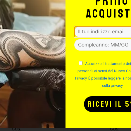
primo
acquis
Autorizzo il trattamento dei
personali ai sensi del Nuovo Co
Privacy. È possibile leggere la nos
sulla privacy
CURA PIERCING
EASYPIERCI
ASYPIERCING
SOLUZIONE S
– 50ML
Cod.
Cod.