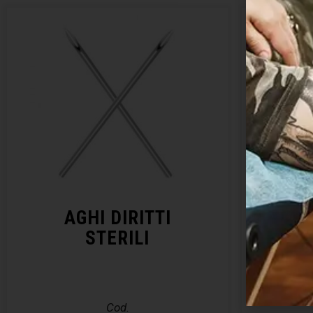
AGHI DIRITTI
KIT 
STERILI
– E
Cod.