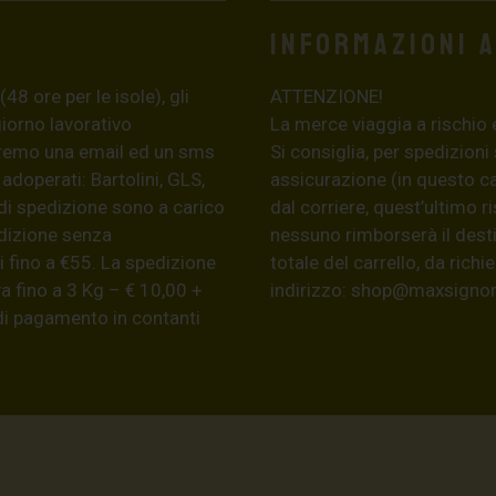
Informazioni 
8 ore per le isole), gli
ATTENZIONE!
giorno lavorativo
La merce viaggia a rischio 
eremo una email ed un sms
Si consiglia, per spedizioni
 adoperati: Bartolini, GLS,
assicurazione (in questo c
di spedizione sono a carico
dal corriere, quest’ultimo r
edizione senza
nessuno rimborserà il desti
 fino a €55. La spedizione
totale del carrello, da ric
a fino a 3 Kg – € 10,00 +
indirizzo:
shop@maxsignore
 di pagamento in contanti