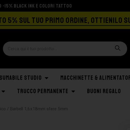
SPEDIZIONE GRATIS A PARTIRE DA €129
O 5% SUL TUO PRIMO ORDINE, OTTIENILO S
SUMABILE STUDIO
MACCHINETTE & ALIMENTATO
TRUCCO PERMANENTE
BUONI REGALO
gico
/ Barbell 1,6x18mm sfere 5mm