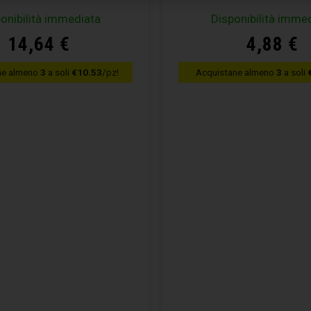
onibilità immediata
Disponibilità imme
14,64
€
4,88
€
ne almeno
3
a soli
€10.53
/pz!
Acquistane almeno
3
a soli