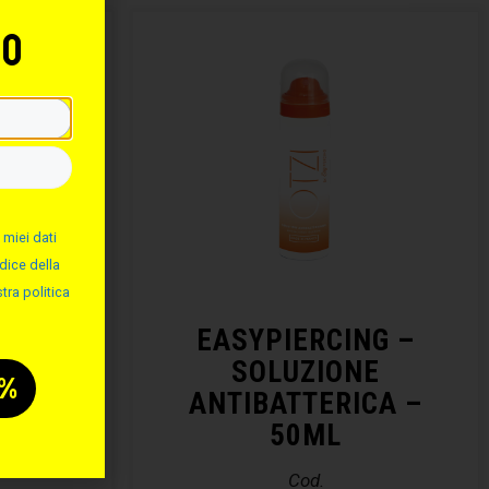
to
 miei dati
dice della
tra politica
NG –
EASYPIERCING –
ALINA
SOLUZIONE
ANTIBATTERICA –
50ML
Cod.