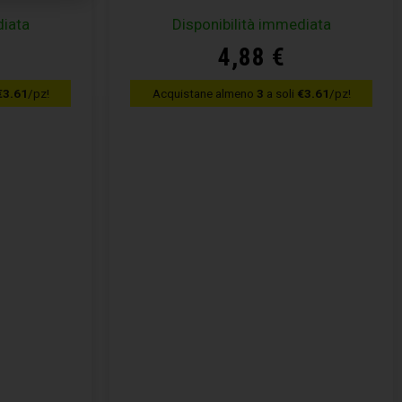
diata
Disponibilità immediata
4,88
€
€3.61
/pz!
Acquistane almeno
3
a soli
€3.61
/pz!