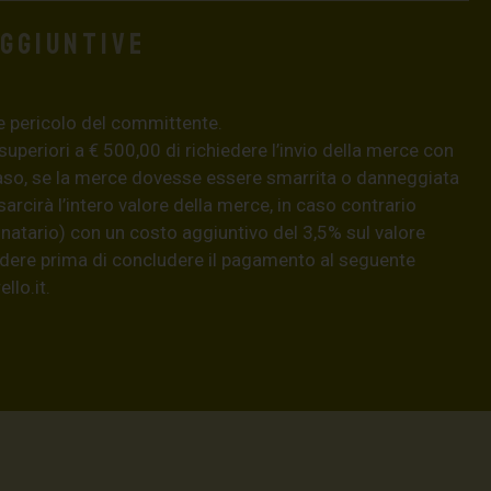
aggiuntive
e pericolo del committente.
 superiori a € 500,00 di richiedere l’invio della merce con
aso, se la merce dovesse essere smarrita o danneggiata
isarcirà l’intero valore della merce, in caso contrario
natario) con un costo aggiuntivo del 3,5% sul valore
hiedere prima di concludere il pagamento al seguente
llo.it
.