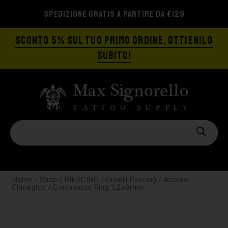
SPEDIZIONE GRATIS A PARTIRE DA €129
SCONTO 5% SUL TUO PRIMO ORDINE, OTTIENILO
SUBITO!
Home
/
Shop
/
PIERCING
/
Gioielli Piercing
/
Acciaio
Chirurgico
/ Continuous Ring 1,2x8mm