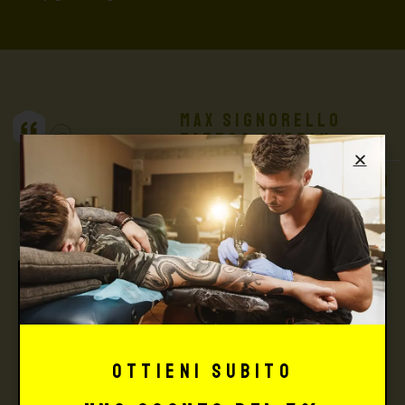
Max Signorello
Tattoo Supply
TUTTO PER IL TUO
TATTOO STUDIO
Ottieni subito