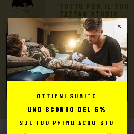
TUTTO PER IL TUO
TATTOO STUDIO
Ottieni subito
uno sconto del 5%
sul tuo primo acquisto