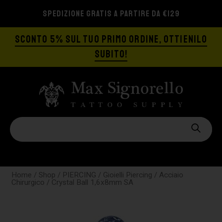
SPEDIZIONE GRATIS A PARTIRE DA €129
SCONTO 5% SUL TUO PRIMO ORDINE, OTTIENILO
SUBITO!
Home
/
Shop
/
PIERCING
/
Gioielli Piercing
/
Acciaio
Chirurgico
/ Crystal Ball 1,6x8mm SA