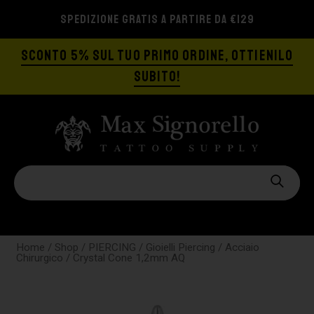
SPEDIZIONE GRATIS A PARTIRE DA €129
SCONTO 5% SUL TUO PRIMO ORDINE, OTTIENILO
SUBITO!
Home
/
Shop
/
PIERCING
/
Gioielli Piercing
/
Acciaio
Chirurgico
/ Crystal Cone 1,2mm AQ