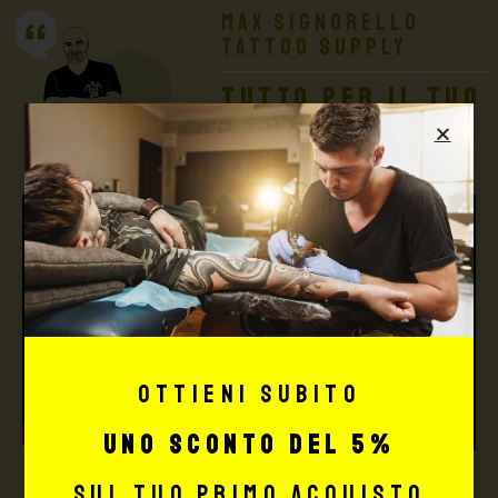
Max Signorello
Tattoo Supply
TUTTO PER IL TUO
TATTOO STUDIO
Ottieni subito
uno sconto del 5%
sul tuo primo acquisto