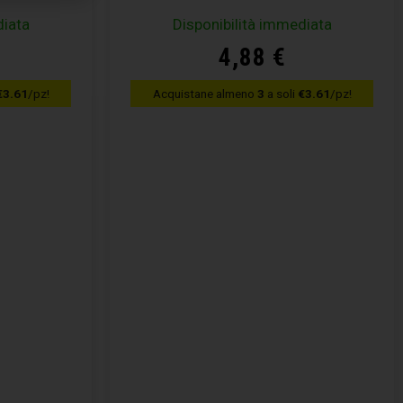
diata
Disponibilità immediata
4,88
€
€3.61
/pz!
Acquistane almeno
3
a soli
€3.61
/pz!