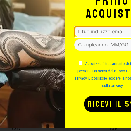
primo
acquis
Autorizzo il trattamento dei
personali ai sensi del Nuovo Co
Privacy. È possibile leggere la nos
sulla privacy
CURA PIERCING
EASYPIERCI
ASYPIERCING
SOLUZIONE S
– 50ML
Cod.
Cod.