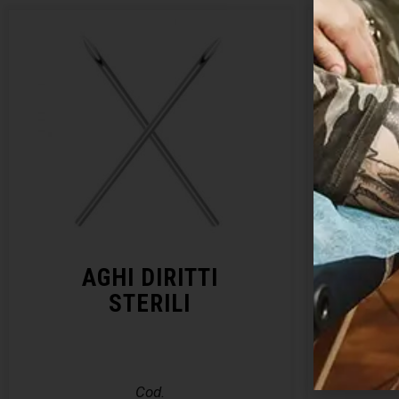
AGHI DIRITTI
KIT 
STERILI
– E
Cod.