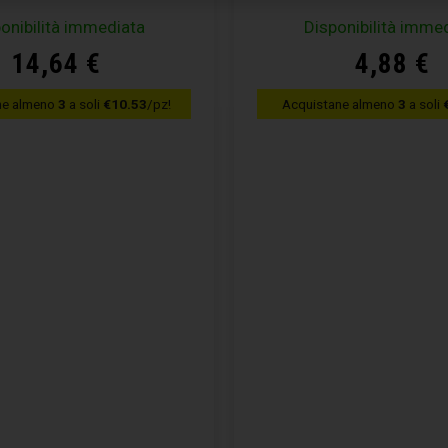
onibilità immediata
Disponibilità imme
14,64
€
4,88
€
ne almeno
3
a soli
€10.53
/pz!
Acquistane almeno
3
a soli