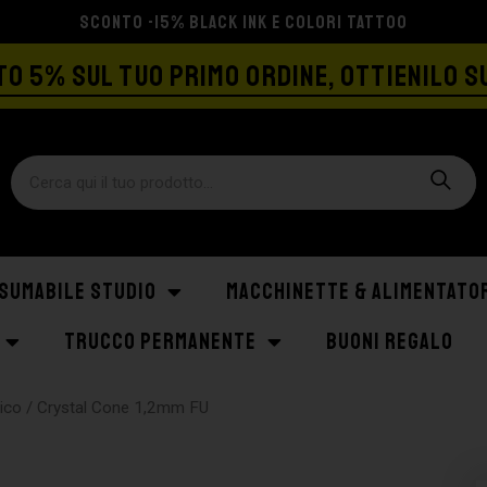
SPEDIZIONE GRATIS A PARTIRE DA €129
O 5% SUL TUO PRIMO ORDINE, OTTIENILO S
SUMABILE STUDIO
MACCHINETTE & ALIMENTATO
TRUCCO PERMANENTE
BUONI REGALO
gico
/ Crystal Cone 1,2mm FU