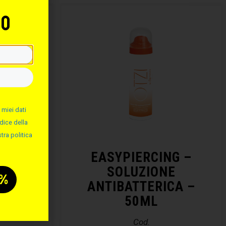
to
 miei dati
dice della
tra politica
NG –
EASYPIERCING –
ALINA
SOLUZIONE
ANTIBATTERICA –
50ML
Cod.