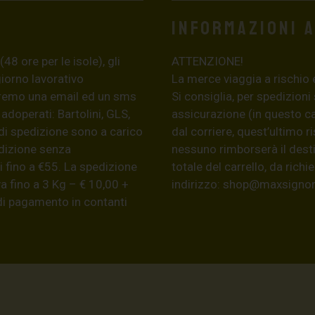
Informazioni 
8 ore per le isole), gli
ATTENZIONE!
giorno lavorativo
La merce viaggia a rischio 
eremo una email ed un sms
Si consiglia, per spedizioni
 adoperati: Bartolini, GLS,
assicurazione (in questo c
di spedizione sono a carico
dal corriere, quest’ultimo r
edizione senza
nessuno rimborserà il desti
 fino a €55. La spedizione
totale del carrello, da ric
a fino a 3 Kg – € 10,00 +
indirizzo:
shop@maxsignore
 di pagamento in contanti