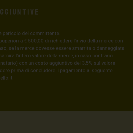
aggiuntive
e pericolo del committente.
 superiori a € 500,00 di richiedere l’invio della merce con
aso, se la merce dovesse essere smarrita o danneggiata
isarcirà l’intero valore della merce, in caso contrario
natario) con un costo aggiuntivo del 3,5% sul valore
hiedere prima di concludere il pagamento al seguente
llo.it
.