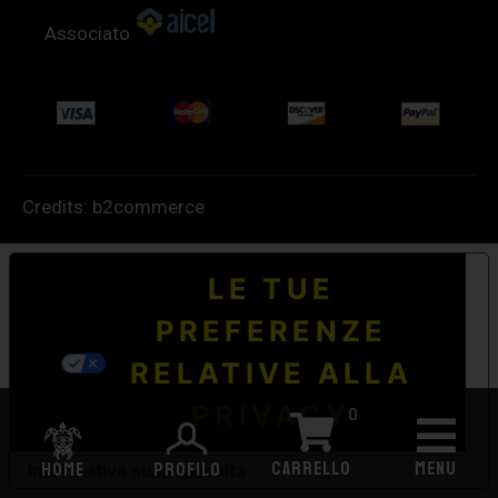
Associato
Credits:
b2commerce
LE TUE
PREFERENZE
RELATIVE ALLA
PRIVACY
0
CARRELLO
MENU
HOME
PROFILO
Informativa sulla raccolta