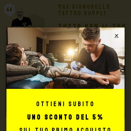
Max Signorello
Tattoo Supply
TUTTO PER IL TUO
TATTOO STUDIO
Ottieni subito
uno sconto del 5%
sul tuo primo acquisto