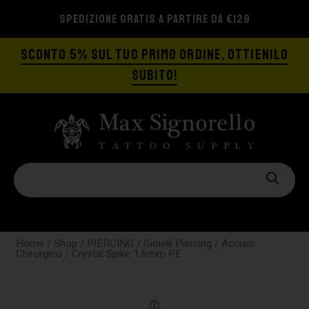
SPEDIZIONE GRATIS A PARTIRE DA €129
SCONTO 5% SUL TUO PRIMO ORDINE, OTTIENILO
SUBITO!
Home
/
Shop
/
PIERCING
/
Gioielli Piercing
/
Acciaio
Chirurgico
/ Crystal Spike 1,6mm PE