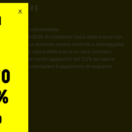
aggiuntive
i
e pericolo del committente.
o
 superiori a € 500,00 di richiedere l’invio della merce con
aso, se la merce dovesse essere smarrita o danneggiata
isarcirà l’intero valore della merce, in caso contrario
natario) con un costo aggiuntivo del 3,5% sul valore
hiedere prima di concludere il pagamento al seguente
to
llo.it
.
%
o