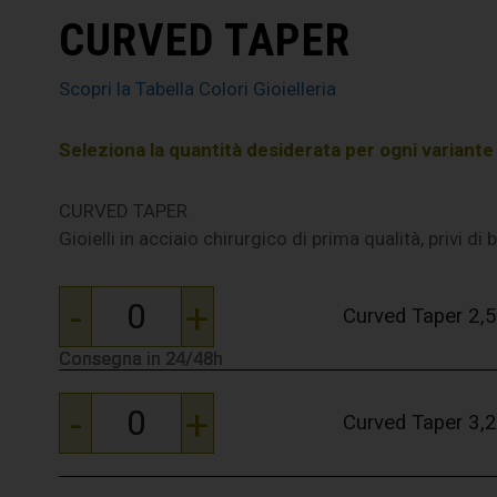
CURVED TAPER
Scopri la Tabella Colori Gioielleria
Seleziona la quantità desiderata per ogni variante e 
CURVED TAPER
Gioielli in acciaio chirurgico di prima qualità, privi di
-
+
Curved Taper 2
Consegna in 24/48h
Consegna in 24/48h
Consegna in 24/48h
Consegna in 24/48h
Consegna in 24/48h
-
+
Curved Taper 3