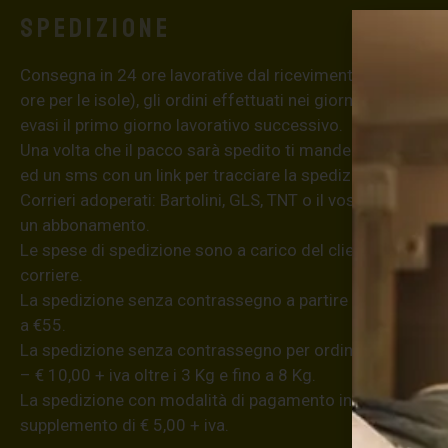
Spedizione
Consegna in 24 ore lavorative dal ricevimento dell’ordine
ore per le isole), gli ordini effettuati nei giorni festivi ver
evasi il primo giorno lavorativo successivo.
Una volta che il pacco sarà spedito ti manderemo una em
ed un sms con un link per tracciare la spedizione dell’ordi
Corrieri adoperati: Bartolini, GLS, TNT o il vostro se poss
un abbonamento.
Le spese di spedizione sono a carico del cliente; la merce
corriere.
La spedizione senza contrassegno a partire da €8,20 (iva
a €55.
La spedizione senza contrassegno per ordini superiori a €
– € 10,00 + iva oltre i 3 Kg e fino a 8 Kg.
La spedizione con modalità di pagamento in contanti all
supplemento di € 5,00 + iva.