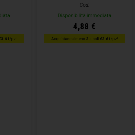
Cod.
diata
Disponibilità immediata
4,88
€
€3.61
/pz!
Acquistane almeno
3
a soli
€3.61
/pz!