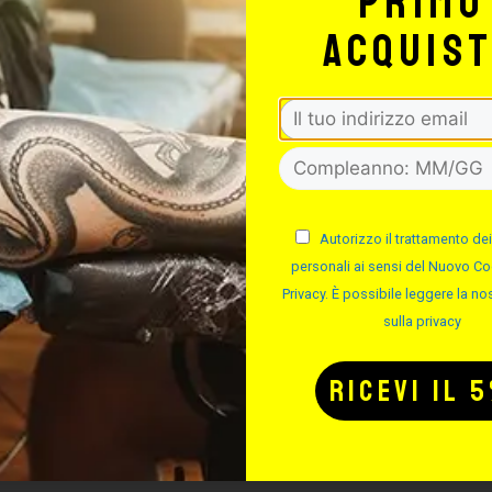
primo
acquis
Signorello Tattoo Supply
TTO PER IL TUO
TTOO STUDIO
Autorizzo il trattamento dei
personali ai sensi del Nuovo Co
Privacy. È possibile leggere la nos
sulla privacy
Potrebbe interessarti anche