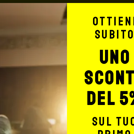
Informazioni 
Ottien
 (48
ATTENZIONE!
ranno
La merce viaggia a rischio 
subit
Si consiglia, per spedizioni
ail
assicurazione (in questo c
uno
ne.
dal corriere, quest’ultimo r
edete
nessuno rimborserà il desti
totale del carrello, da ric
scon
 viene inviata tramite
indirizzo:
shop@maxsignore
 compresa) per ordini fino
del 5
55: € 5,90 + iva fino a 3 Kg
sul tu
a consegna ha un