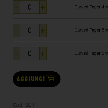
-
+
Curved Taper 4
-
+
Curved Taper 5
-
+
Curved Taper 6
AGGIUNGI
Cod. SCT