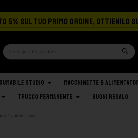
SPEDIZIONE GRATIS A PARTIRE DA €129
O 5% SUL TUO PRIMO ORDINE, OTTIENILO S
SUMABILE STUDIO
MACCHINETTE & ALIMENTATO
TRUCCO PERMANENTE
BUONI REGALO
gico
/ Curved Taper