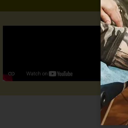
Max 
TU
TA