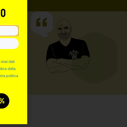
to
 miei dati
dice della
tra politica
: