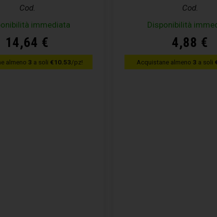
Cod.
Cod.
onibilità immediata
Disponibilità imme
14,64
€
4,88
€
ne almeno
3
a soli
€10.53
/pz!
Acquistane almeno
3
a soli