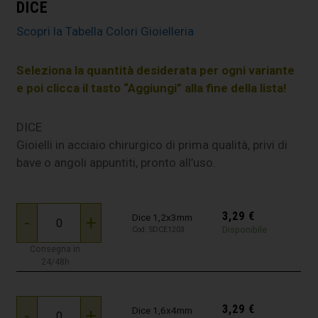
DICE
Scopri la Tabella Colori Gioielleria
Seleziona la quantità desiderata per ogni variante
e poi clicca il tasto “Aggiungi” alla fine della lista!
DICE
Gioielli in acciaio chirurgico di prima qualità, privi di
bave o angoli appuntiti, pronto all’uso.
3,29
€
-
+
Dice 1,2x3mm
Disponibile
Cod. SDCE1203
Consegna in
24/48h
3,29
€
-
+
Dice 1,6x4mm