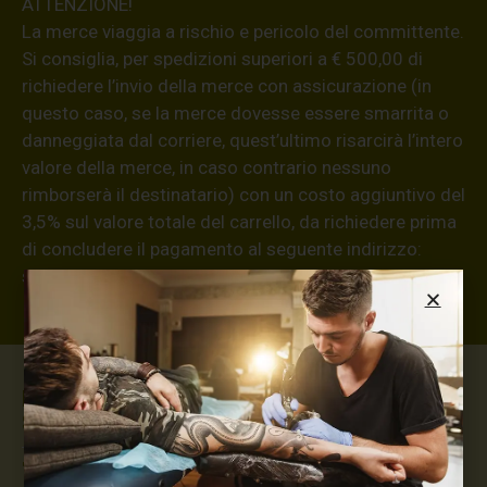
ATTENZIONE!
La merce viaggia a rischio e pericolo del committente.
Si consiglia, per spedizioni superiori a € 500,00 di
richiedere l’invio della merce con assicurazione (in
questo caso, se la merce dovesse essere smarrita o
danneggiata dal corriere, quest’ultimo risarcirà l’intero
valore della merce, in caso contrario nessuno
rimborserà il destinatario) con un costo aggiuntivo del
3,5% sul valore totale del carrello, da richiedere prima
di concludere il pagamento al seguente indirizzo:
shop@maxsignorello.it
.
Max Signorello Tattoo
Supply
TUTTO PER IL TUO