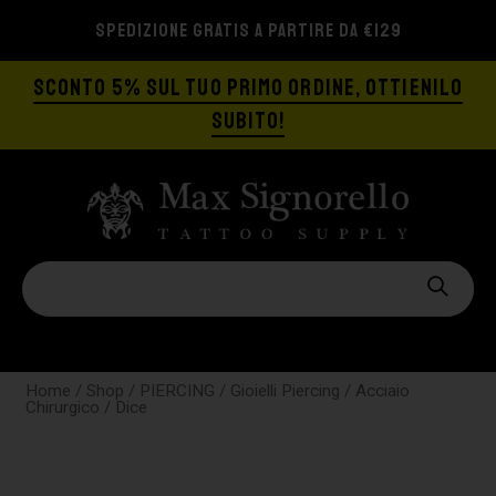
SPEDIZIONE GRATIS A PARTIRE DA €129
SCONTO 5% SUL TUO PRIMO ORDINE, OTTIENILO
SUBITO!
Home
/
Shop
/
PIERCING
/
Gioielli Piercing
/
Acciaio
Chirurgico
/ Dice