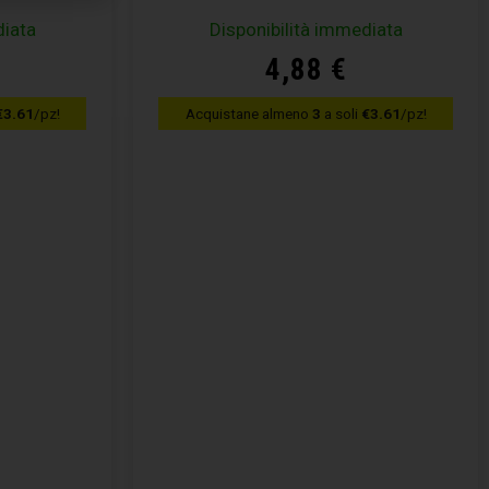
diata
Disponibilità immediata
4,88
€
€3.61
/pz!
Acquistane almeno
3
a soli
€3.61
/pz!