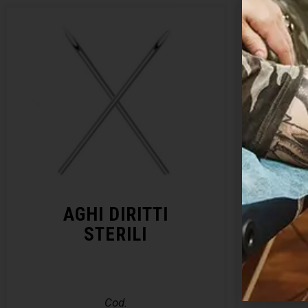
AGHI DIRITTI
KIT 
STERILI
– E
Cod.