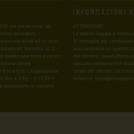
Informazioni 
8 ore per le isole), gli
ATTENZIONE!
giorno lavorativo
La merce viaggia a rischio 
eremo una email ed un sms
Si consiglia, per spedizioni
 adoperati: Bartolini, GLS,
assicurazione (in questo c
di spedizione sono a carico
dal corriere, quest’ultimo r
edizione senza
nessuno rimborserà il desti
 fino a €55. La spedizione
totale del carrello, da ric
a fino a 3 Kg – € 10,00 +
indirizzo:
shop@maxsignore
 di pagamento in contanti