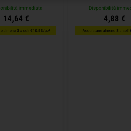
onibilità immediata
Disponibilità imme
14,64
€
4,88
€
ne almeno
3
a soli
€10.53
/pz!
Acquistane almeno
3
a soli