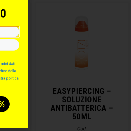
to
 miei dati
dice della
tra politica
NG –
EASYPIERCING –
ALINA
SOLUZIONE
ANTIBATTERICA –
50ML
Cod.