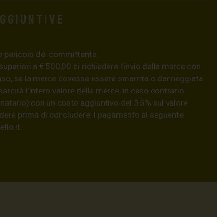
aggiuntive
e pericolo del committente.
 superiori a € 500,00 di richiedere l’invio della merce con
aso, se la merce dovesse essere smarrita o danneggiata
isarcirà l’intero valore della merce, in caso contrario
natario) con un costo aggiuntivo del 3,5% sul valore
hiedere prima di concludere il pagamento al seguente
llo.it
.