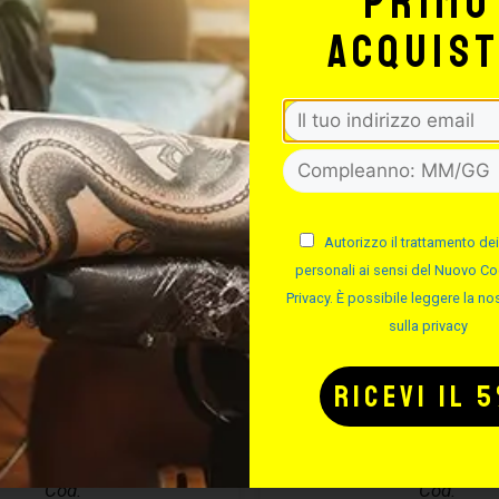
primo
acquis
Autorizzo il trattamento dei
personali ai sensi del Nuovo Co
Privacy. È possibile leggere la nos
sulla privacy
CURA PIERCING
EASYPIERCI
ASYPIERCING
SOLUZIONE S
– 50ML
Cod.
Cod.