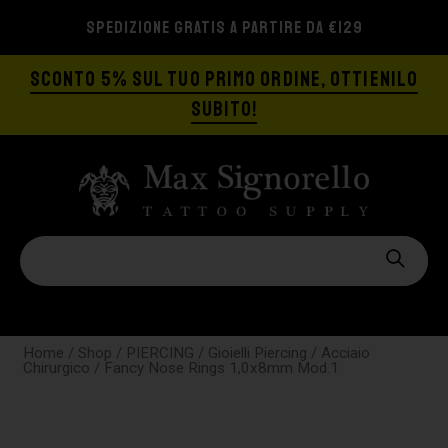
SPEDIZIONE GRATIS A PARTIRE DA €129
SCONTO 5% SUL TUO PRIMO ORDINE, OTTIENILO
SUBITO!
Home
/
Shop
/
PIERCING
/
Gioielli Piercing
/
Acciaio
Chirurgico
/ Fancy Nose Rings 1,0x8mm Mod.1