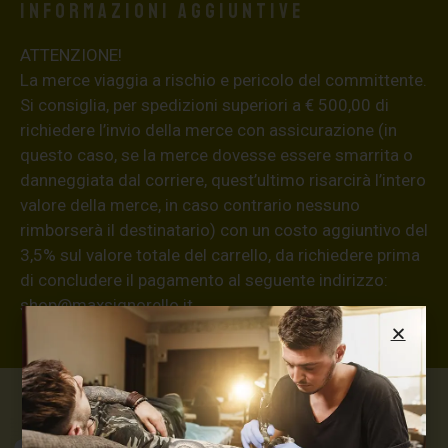
Informazioni aggiuntive
ATTENZIONE!
La merce viaggia a rischio e pericolo del committente.
Si consiglia, per spedizioni superiori a € 500,00 di
richiedere l’invio della merce con assicurazione (in
questo caso, se la merce dovesse essere smarrita o
danneggiata dal corriere, quest’ultimo risarcirà l’intero
valore della merce, in caso contrario nessuno
rimborserà il destinatario) con un costo aggiuntivo del
3,5% sul valore totale del carrello, da richiedere prima
di concludere il pagamento al seguente indirizzo:
shop@maxsignorello.it
.
Max Signorello