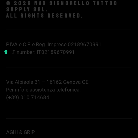
© 2026 Max Signorello Tattoo
supply srl.
All rights reserved.
P.IVA e C.F. e Reg. Imprese 02189670991
VAT number: IT02189670991
Via Albisola 31 – 16162 Genova GE
Per info e assistenza telefonica:
(+39) 010 714684
AGHI & GRIP