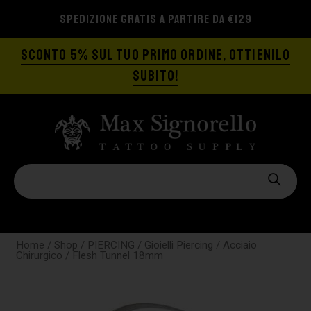
SPEDIZIONE GRATIS A PARTIRE DA €129
SCONTO 5% SUL TUO PRIMO ORDINE, OTTIENILO
SUBITO!
Home
/
Shop
/
PIERCING
/
Gioielli Piercing
/
Acciaio
Chirurgico
/ Flesh Tunnel 18mm