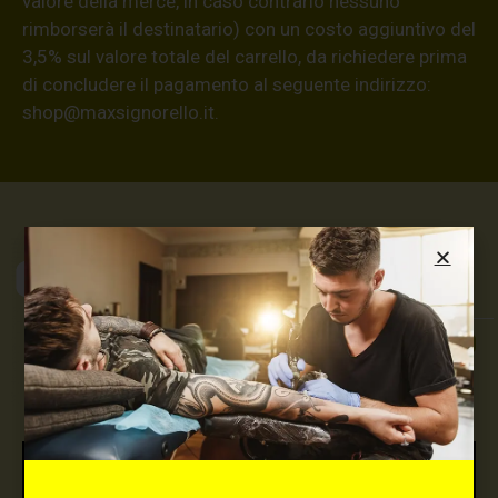
valore della merce, in caso contrario nessuno
rimborserà il destinatario) con un costo aggiuntivo del
3,5% sul valore totale del carrello, da richiedere prima
di concludere il pagamento al seguente indirizzo:
shop@maxsignorello.it
.
Max Signorello
Tattoo Supply
TUTTO PER IL TUO
TATTOO STUDIO