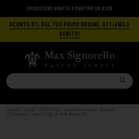
SPEDIZIONE GRATIS A PARTIRE DA €129
SCONTO 5% SUL TUO PRIMO ORDINE, OTTIENILO
SUBITO!
Home
/
Shop
/
PIERCING
/
Gioielli Piercing
/
Acciaio
Chirurgico
/ Jewel Clip-In Ball 4mm CR