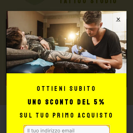
TATTOO STUDIO
Ottieni subito
uno sconto del 5%
sul tuo primo acquisto
Potrebbe interessarti
anche: