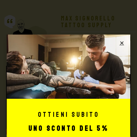
Max Signorello
Tattoo Supply
TUTTO PER IL TUO
TATTOO STUDIO
Ottieni subito
uno sconto del 5%