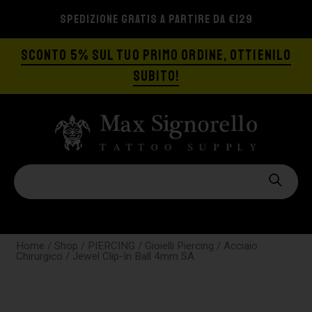
SPEDIZIONE GRATIS A PARTIRE DA €129
SCONTO 5% SUL TUO PRIMO ORDINE, OTTIENILO
SUBITO!
Home
/
Shop
/
PIERCING
/
Gioielli Piercing
/
Acciaio
Chirurgico
/ Jewel Clip-In Ball 4mm SA