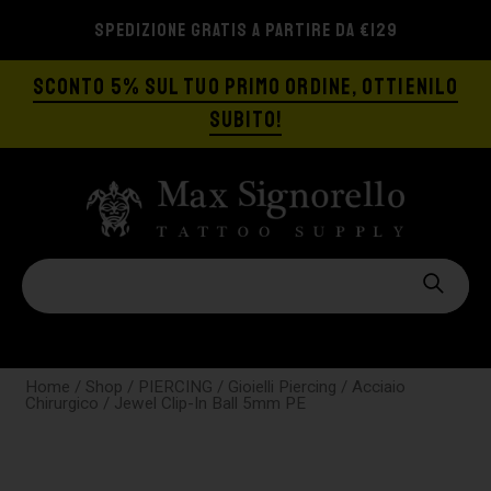
SPEDIZIONE GRATIS A PARTIRE DA €129
SCONTO 5% SUL TUO PRIMO ORDINE, OTTIENILO
SUBITO!
Home
/
Shop
/
PIERCING
/
Gioielli Piercing
/
Acciaio
Chirurgico
/ Jewel Clip-In Ball 5mm PE