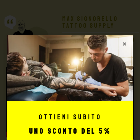
Max Signorello
Tattoo Supply
TUTTO PER IL TUO
TATTOO STUDIO
Ottieni subito
uno sconto del 5%