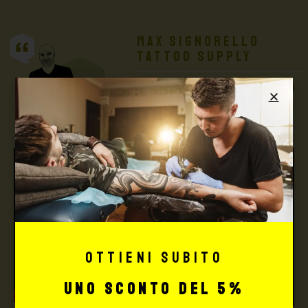
Max Signorello
Tattoo Supply
TUTTO PER IL TUO
TATTOO STUDIO
Ottieni subito
uno sconto del 5%