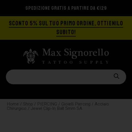
SPEDIZIONE GRATIS A PARTIRE DA €129
SCONTO 5% SUL TUO PRIMO ORDINE, OTTIENILO
SUBITO!
Home
/
Shop
/
PIERCING
/
Gioielli Piercing
/
Acciaio
Chirurgico
/ Jewel Clip-In Ball 5mm SA