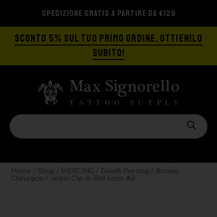
SPEDIZIONE GRATIS A PARTIRE DA €129
SCONTO 5% SUL TUO PRIMO ORDINE, OTTIENILO
SUBITO!
Home
/
Shop
/
PIERCING
/
Gioielli Piercing
/
Acciaio
Chirurgico
/ Jewel Clip-In Ball 6mm AB