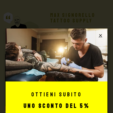
Max Signorello
Tattoo Supply
TUTTO PER IL TUO
TATTOO STUDIO
Ottieni subito
uno sconto del 5%