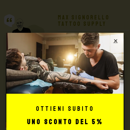
Max Signorello
Tattoo Supply
TUTTO PER IL TUO
TATTOO STUDIO
Ottieni subito
uno sconto del 5%