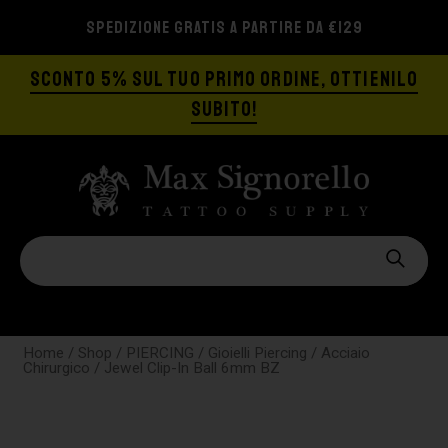
SPEDIZIONE GRATIS A PARTIRE DA €129
SCONTO 5% SUL TUO PRIMO ORDINE, OTTIENILO
SUBITO!
Home
/
Shop
/
PIERCING
/
Gioielli Piercing
/
Acciaio
Chirurgico
/ Jewel Clip-In Ball 6mm BZ