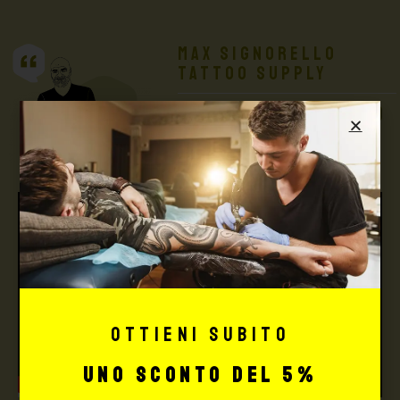
Max Signorello
Tattoo Supply
TUTTO PER IL TUO
TATTOO STUDIO
Ottieni subito
uno sconto del 5%