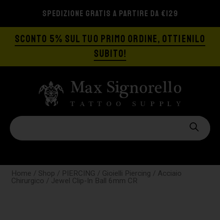
SPEDIZIONE GRATIS A PARTIRE DA €129
SCONTO 5% SUL TUO PRIMO ORDINE, OTTIENILO
SUBITO!
Home
/
Shop
/
PIERCING
/
Gioielli Piercing
/
Acciaio
Chirurgico
/ Jewel Clip-In Ball 6mm CR