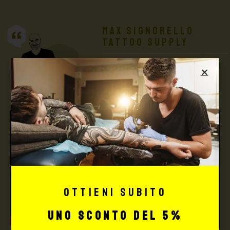
Max Signorello
Tattoo Supply
TUTTO PER IL TUO
TATTOO STUDIO
Ottieni subito
uno sconto del 5%