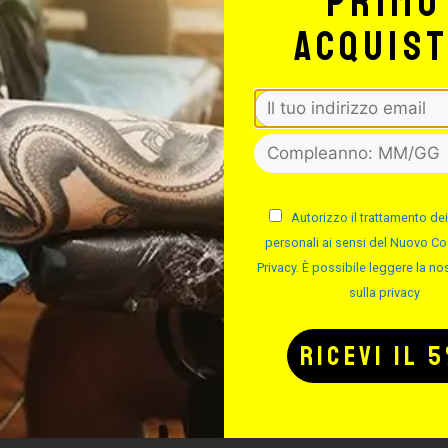
primo
-
+
Jewel Clip-In Ball 
acquis
-
+
Jewel Clip-In Ball 
-
+
Jewel Clip-In Ball 
Autorizzo il trattamento dei
personali ai sensi del Nuovo Co
Privacy. È possibile leggere la nos
sulla privacy
-
+
Jewel Clip-In Ball 
-
+
Jewel Clip-In Ball 