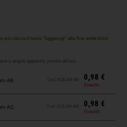
poi clicca il tasto “Aggiungi” alla fine della lista!
 bave o angoli appuntiti, pronto all’uso.
0,98
€
Cod. SCBJ04-AB
4mm AB
Esaurito
0,98
€
Cod. SCBJ04-AQ
4mm AQ
Esaurito