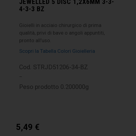
JEWELLED 5 DISC 1,2X6MM 3-3-
4-3-3 BZ
Gioielli in acciaio chirurgico di prima
qualità, privi di bave o angoli appuntiti,
pronto all’uso.
Scopri la Tabella Colori Gioielleria
Cod. STRJD51206-34-BZ
–
Peso prodotto 0.200000g
5,49
€