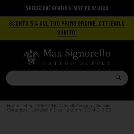
SPEDIZIONE GRATIS A PARTIRE DA €129
SCONTO 5% SUL TUO PRIMO ORDINE, OTTIENILO
SUBITO!
Home
/
Shop
/
PIERCING
/
Gioielli Piercing
/
Acciaio
Chirurgico
/ Jewelled 5 Disc 1,2x6mm 3-3-4-3-3 BZ