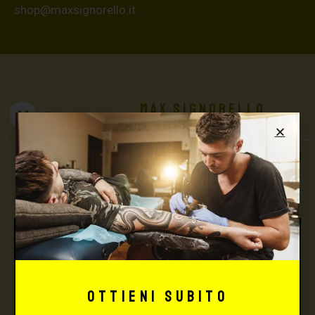
shop@maxsignorello.it
.
Max Signorello
Tattoo Supply
TUTTO PER IL TUO
TATTOO STUDIO
Ottieni subito