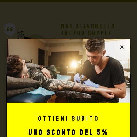
Max Signorello
Tattoo Supply
TUTTO PER IL TUO
TATTOO STUDIO
Ottieni subito
uno sconto del 5%