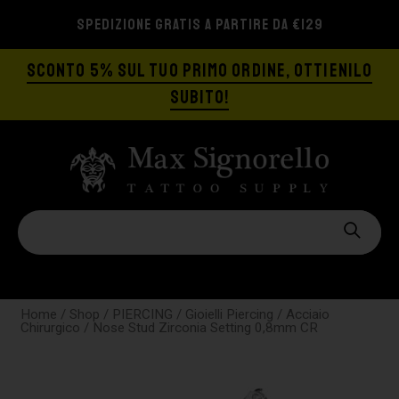
SPEDIZIONE GRATIS A PARTIRE DA €129
SCONTO 5% SUL TUO PRIMO ORDINE, OTTIENILO
SUBITO!
Home
/
Shop
/
PIERCING
/
Gioielli Piercing
/
Acciaio
Chirurgico
/ Nose Stud Zirconia Setting 0,8mm CR