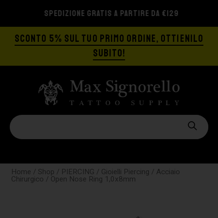
SPEDIZIONE GRATIS A PARTIRE DA €129
SCONTO 5% SUL TUO PRIMO ORDINE, OTTIENILO
SUBITO!
Home
/
Shop
/
PIERCING
/
Gioielli Piercing
/
Acciaio
Chirurgico
/ Open Nose Ring 1,0x8mm