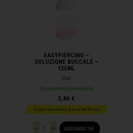
EASYPIERCING –
SOLUZIONE BUCCALE –
125ML
Cod.
Disponibilità immediata
5,86
€
Acquistane almeno
3
a soli
€3.51
/pz!
AGGIUNGI