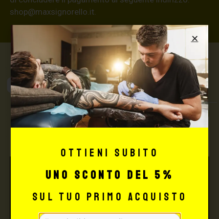
shop@maxsignorello.it
.
Max Signorello
Tattoo Supply
TUTTO PER IL TUO
TATTOO STUDIO
Ottieni subito
uno sconto del 5%
sul tuo primo acquisto