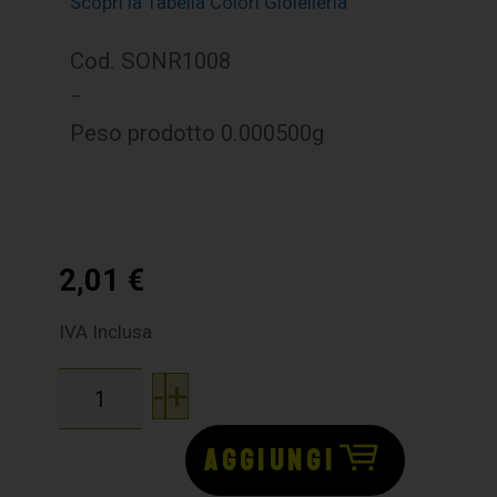
Scopri la Tabella Colori Gioielleria
Cod. SONR1008
–
Peso prodotto 0.000500g
2,01
€
IVA Inclusa
-
+
AGGIUNGI