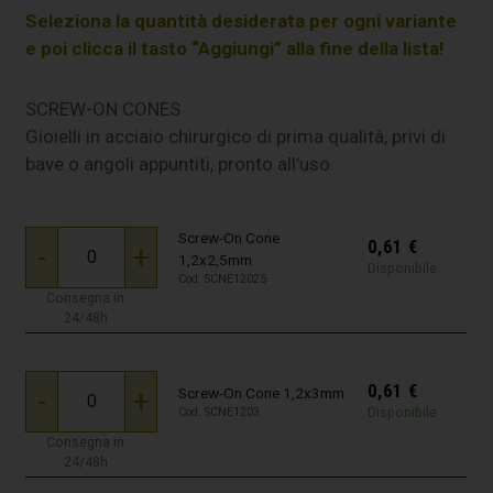
Seleziona la quantità desiderata per ogni variante
e poi clicca il tasto “Aggiungi” alla fine della lista!
SCREW-ON CONES
Gioielli in acciaio chirurgico di prima qualità, privi di
bave o angoli appuntiti, pronto all’uso.
Screw-On Cone
0,61
€
-
+
1,2x2,5mm
Disponibile
Cod. SCNE12025
Consegna in
24/48h
0,61
€
-
+
Screw-On Cone 1,2x3mm
Disponibile
Cod. SCNE1203
Consegna in
24/48h