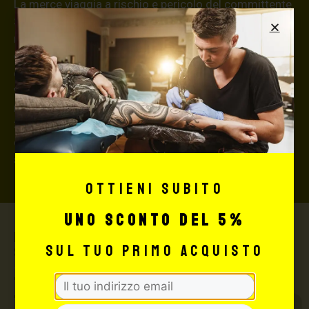
La merce viaggia a rischio e pericolo del committente.
Si consiglia, per spedizioni superiori a € 500,00 di
richiedere l’invio della merce con assicurazione (in
questo caso, se la merce dovesse essere smarrita o
danneggiata dal corriere, quest’ultimo risarcirà l’intero
valore della merce, in caso contrario nessuno
rimborserà il destinatario) con un costo aggiuntivo del
3,5% sul valore totale del carrello, da richiedere prima
di concludere il pagamento al seguente indirizzo:
shop@maxsignorello.it
.
Ottieni subito
uno sconto del 5%
Max Signorello Tattoo
sul tuo primo acquisto
Supply
TUTTO PER IL TUO
TATTOO STUDIO