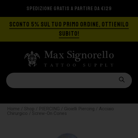
SPEDIZIONE GRATIS A PARTIRE DA €129
SCONTO 5% SUL TUO PRIMO ORDINE, OTTIENILO
SUBITO!
Home
/
Shop
/
PIERCING
/
Gioielli Piercing
/
Acciaio
Chirurgico
/ Screw-On Cones